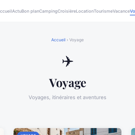
ccueil
Actu
Bon plan
Camping
Croisière
Location
Tourisme
Vacance
Vo
Accueil
› Voyage
✈️
Voyage
Voyages, itinéraires et aventures