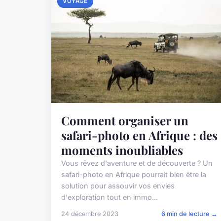
VOYAGE
Comment organiser un
safari-photo en Afrique : des
moments inoubliables
Vous rêvez d'aventure et de découverte ? Un
safari-photo en Afrique pourrait bien être la
solution pour assouvir vos envies
d'exploration tout en immo...
24 décembre 2023
6 min de lecture →