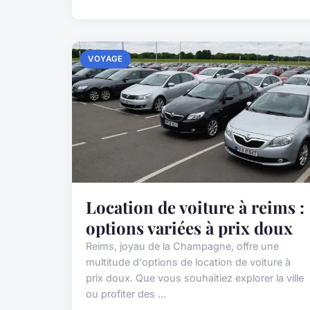
VOYAGE
Location de voiture à reims :
options variées à prix doux
Reims, joyau de la Champagne, offre une
multitude d'options de location de voiture à
prix doux. Que vous souhaitiez explorer la ville
ou profiter des ...