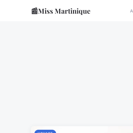
📰
Miss Martinique
A