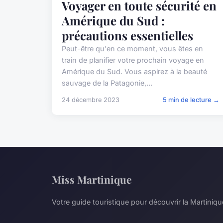
Voyager en toute sécurité en
Amérique du Sud :
précautions essentielles
Peut-être qu'en ce moment, vous êtes en
train de planifier votre prochain voyage en
Amérique du Sud. Vous aspirez à la beauté
sauvage de la Patagonie,...
24 décembre 2023
5 min de lecture →
Miss Martinique
Votre guide touristique pour découvrir la Martiniqu