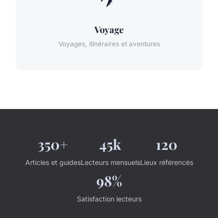
Voyage
Voyages, itinéraires et aventures
350+
45k
120
Articles et guides
Lecteurs mensuels
Lieux référencés
98%
Satisfaction lecteurs